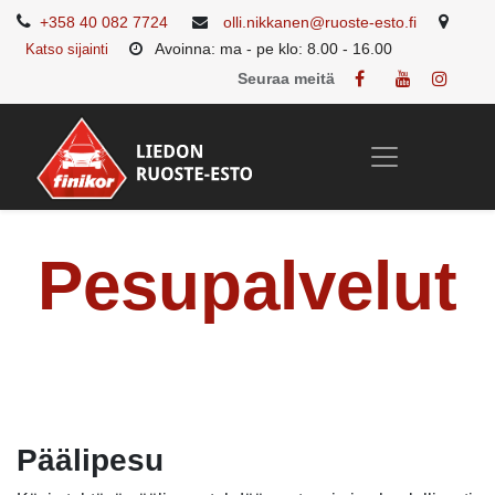
+358 40 082 7724
olli.nikkanen@ruoste-esto.fi
Avoinna: ma - pe klo: 8.00 - 16.00
Katso sijainti
Seuraa meitä
Pesupalvelut
Päälipesu