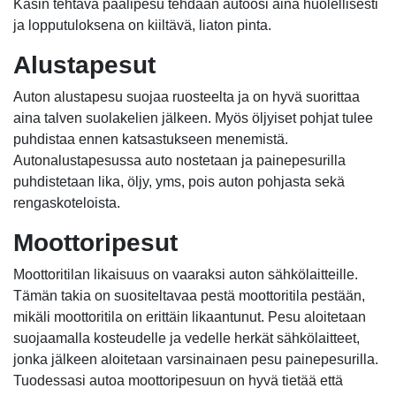
Käsin tehtävä päälipesu tehdään autoosi aina huolellisesti
ja lopputuloksena on kiiltävä, liaton pinta.
Alustapesut
Auton alustapesu suojaa ruosteelta ja on hyvä suorittaa
aina talven suolakelien jälkeen. Myös öljyiset pohjat tulee
puhdistaa ennen katsastukseen menemistä.
Autonalustapesussa auto nostetaan ja painepesurilla
puhdistetaan lika, öljy, yms, pois auton pohjasta sekä
rengaskoteloista.
Moottoripesut
Moottoritilan likaisuus on vaaraksi auton sähkölaitteille.
Tämän takia on suositeltavaa pestä moottoritila pestään,
mikäli moottoritila on erittäin likaantunut. Pesu aloitetaan
suojaamalla kosteudelle ja vedelle herkät sähkölaitteet,
jonka jälkeen aloitetaan varsinainaen pesu painepesurilla.
Tuodessasi autoa moottoripesuun on hyvä tietää että